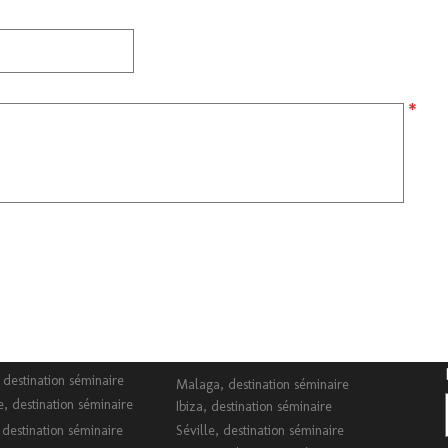
 destination séminaire
Malaga, destination séminaire
, destination séminaire
Ibiza, destination séminaire
 destination séminaire
Séville, destination séminaire