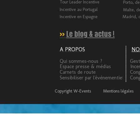
Tour Leader Incentive
Porto, de
Incentive au Portugal
Malte, de
Incentive en Espagne
Madrid, d
>>
Le blog & actus !
A PROPOS
NO
Qui sommes-nous ?
Gest
Espace presse & médias
Ince
Carnets de route
Cong
Sensibiliser par l'événementie
Cong
l
Copyright W-Events
Mentions légales