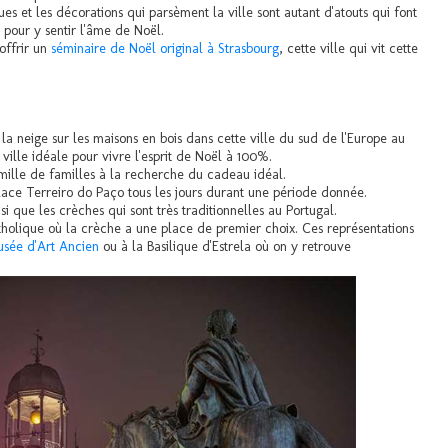
es et les décorations qui parsèment la ville sont autant d'atouts qui font
 pour y sentir l'âme de Noël.
 offrir un
séminaire de Noël original à Strasbourg
, cette ville qui vit cette
la neige sur les maisons en bois dans cette ville du sud de l'Europe au
ville idéale pour vivre l'esprit de Noël à 100%.
rmille de familles à la recherche du cadeau idéal.
place Terreiro do Paço tous les jours durant une période donnée.
si que les crèches qui sont très traditionnelles au Portugal.
atholique où la crèche a une place de premier choix. Ces représentations
sée d'Art Ancien
ou à la Basilique d'Estrela où on y retrouve