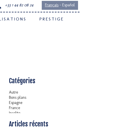
-
Français
Español
+33 1 44 82 08 24
LISATIONS
PRESTIGE
Catégories
Autre
Bons plans
Espagne
France
Insolite
Portugal
Articles récents
Stratégie
Culture