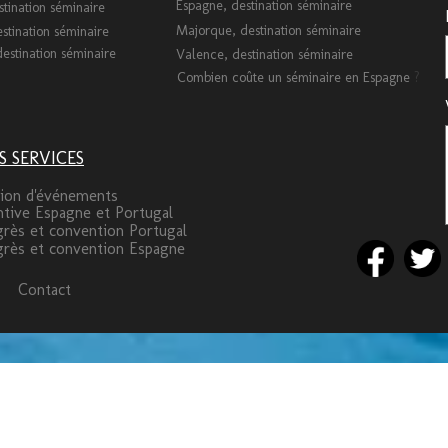
Espagne, destination séminaire
stination séminaire
Majorque, destination séminaire
stination séminaire
estination séminaire
Valence, destination séminaire
Combien coûte un séminaire en Espagne
?
S SERVICES
ion d'événements
ntive Espagne et Portugal
rès et convention Portugal
rès et convention Espagne
Contact