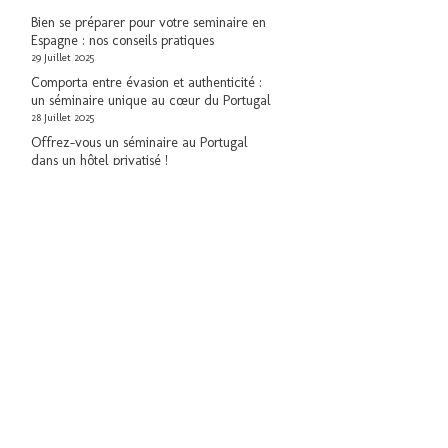
Malte
Bien se préparer pour votre seminaire en
Espagne : nos conseils pratiques
29 Juillet 2025
Comporta entre évasion et authenticité :
un séminaire unique au cœur du Portugal
28 Juillet 2025
Offrez-vous un séminaire au Portugal
dans un hôtel privatisé !
28 Juillet 2025
Séminaire Luxe à Marbella : Expérience
inoubliable entre terre et mer
28 Juillet 2025
Séminaire Luxe à Lisbonne : Au Cœur de
l’Authenticité Portugaise
28 Juillet 2025