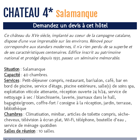
CHÂTEAU 4*
Salamanque
Demandez un devis à cet hôtel
Ce château du XVe siècle, implanté au coeur de la campagne catalane,
dispose d'une vue imprenable sur les environs. Rénové pour
correspondre aux standars modernes, il n'a rien perdu de sa superbe et
de ses caractéristiques centenaires. Edifice inscrit au patrimoine
national et protégé depuis 1931, passez un séminaire mémorable.
Situation
: Salamanque
Capacité
: 40 chambres.
Services
: Petit-déjeuner compris, restaurant, bar/salon, café, bar en
bord de piscine, service d'étage, piscine extérieure, salle(s) de soins spa,
exploitation viticole attenante, réception ouverte 24 h/24, service de
nettoyage à sec / blanchisserie, laverie, journaux dans le hall,
bagagiste/groom, coffre-fort / consigne à la réception, jardin, terrasse,
bibliothèque
Chambres
: Climatisation, minibar, articles de toilette compris, sèche-
cheveux, télévision à écran plat, Wi-Fi, téléphone, bouteille d’eau ,
service de ménage quotidien
Salles de réunion
: 10 salles.