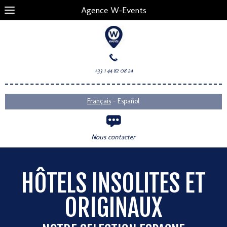
Agence W-Events
+33 1 44 82 08 24
-
Français
Español
Nous contacter
HÔTELS INSOLITES ET
ORIGINAUX