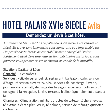
HOTEL PALAIS XVIe SIECLE
Avila
Demandez un devis à cet hôtel
Au milieu de beaux jardins ce palais du XVIe siècle a été rénové en
hôtel. En traversant labyrinthe vous aurez une vue imprenable sur
l'impressionante facade de cet établissement chargé d'histoire.
Idéalement situé dans une ville au fort patrimoine historique, vous
pourrez vous promener sur le chemin de ronde de la muraille.
Situation
: Castille et Léon
Capacité
: 61 chambres.
Services
: Petit-déjeuner buffet, restaurant, bar/salon, café, service
d'étage, réception ouverte 24 h/24, services de concierge, laverie,
journaux dans le hall, stockage des bagages, ascenseur, coffre-fort /
consigne à la réception, jardin, terrasse, bibliothèque, cheminée dans le
hall
Chambres
: Climatisation, minibar, articles de toilette, sèche-cheveux,
télévision à écran plat, Wi-Fi, téléphone, service de ménage quotidien,
coffre-fort