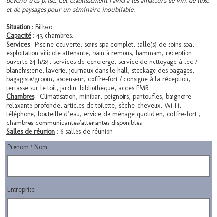
devenu très prisé. Cet établissement raviera les amateurs de vin, de luxe
et de paysages pour un séminaire inoubliable.
Situation
: Bilbao
Capacité
: 43 chambres.
Services
: Piscine couverte, soins spa complet, salle(s) de soins spa,
exploitation viticole attenante, bain à remous, hammam, réception
ouverte 24 h/24, services de concierge, service de nettoyage à sec /
blanchisserie, laverie, journaux dans le hall, stockage des bagages,
bagagiste/groom, ascenseur, coffre-fort / consigne à la réception,
terrasse sur le toit, jardin, bibliothèque
, accès PMR.
Chambres
: Climatisation, minibar, peignoirs, pantoufles, baignoire
relaxante profonde, articles de toilette, sèche-cheveux, Wi-Fi,
téléphone, bouteille d’eau, ervice de ménage quotidien, coffre-fort ,
chambres communicantes/attenantes disponibles
Salles de réunion
: 6 salles de réunion
Prénom / Nom
Entreprise