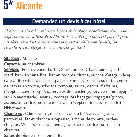
5*
Alicante
Demandez un devis à cet hôtel
Idéalement situé à 4 minutes à pied de la plage, bénéficiant d'une vue
superbe sur la cathédrale d'Alicante cet hôtel 5 étoiles est parfait pour
un séminaire. Se trouvant dans le quartier de la vieille ville, les
chambres sont élégantes et hautes de plafond.
Situation
: Alicante
Capacité
: 81 chambres.
Services
: Petit-déjeuner buffet, 2 restaurants, 2 bars/lounges, café,
snack bar / épicerie fine, bar en bord de piscine, service d'étage 24h/24,
café à disposition dans les espaces communs, piscine couverte, centre
de remise en forme, soins spa complet, sauna, centre d’affaires,
réception ouverte 24 h/24, services de concierge, service de nettoyage à
sec / blanchisserie, laverie, stockage des bagages, bagagiste/groom,
ascenseur, coffre-fort / consigne à la réception, terrasse sur le toit,
bibliothèque
Chambres
: Climatisation, minibar, plateau thé/café, peignoirs,
pantoufles, fer et planche à repasser, articles de toilette, sèche-
cheveux, Wi-Fi, service de ménage quotidien, coffre-fort dans la
chambre
Salles de réunion
: sur demande.