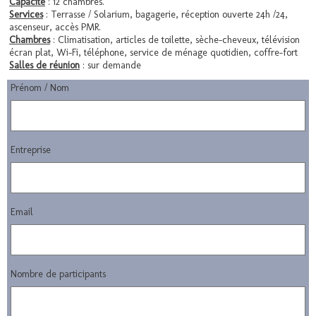
Capacité
: 12 chambres.
Services
: Terrasse / Solarium, bagagerie, réception ouverte 24h /24,
ascenseur, accès PMR.
Chambres
: Climatisation, articles de toilette, sèche-cheveux, télévision
écran plat, Wi-Fi, téléphone, service de ménage quotidien, coffre-fort
Salles de réunion
: sur demande
Prénom / Nom
Entreprise
Email
Nombre de participants