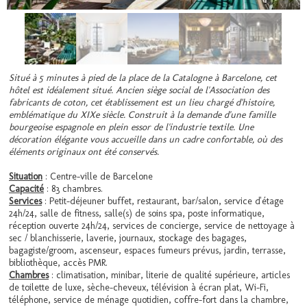
Situé à 5 minutes à pied de la place de la Catalogne à Barcelone, cet
hôtel est idéalement situé. Ancien siège social de l'Association des
fabricants de coton, cet établissement est un lieu chargé d'histoire,
emblématique du XIXe siècle. Construit à la demande d'une famille
bourgeoise espagnole en plein essor de l'industrie textile. Une
décoration élégante vous accueille dans un cadre confortable, où des
éléments originaux ont été conservés.
Situation
: Centre-ville de Barcelone
Capacité
: 83 chambres.
Services
: Petit-déjeuner buffet, restaurant, bar/salon, service d'étage
24h/24, salle de fitness, salle(s) de soins spa, poste informatique,
réception ouverte 24h/24, services de concierge, service de nettoyage à
sec / blanchisserie, laverie, journaux, stockage des bagages,
bagagiste/groom, ascenseur, espaces fumeurs prévus, jardin, terrasse,
bibliothèque, accès PMR.
Chambres
: climatisation, minibar, literie de qualité supérieure, articles
de toilette de luxe, sèche-cheveux, télévision à écran plat, Wi-Fi,
téléphone, service de ménage quotidien, coffre-fort dans la chambre,