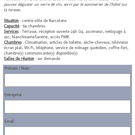
pouvez déguster un verre de vin, servi par le sommerier de l'hôtel sur
la terasse.
Situation
: centre-ville de Barcelone
Capacité
: 64 chambres.
Services
: Terrasse, réception ouverte 24h /24, ascenseur, n
ettoyage à
sec, b
lanchisserie/laverie, accès PMR.
Chambres
: Climatisation, articles de toilette, sèche-cheveux, télévision
écran plat, Wi-Fi, téléphone, service de ménage quotidien, coffre-fort,
chambre(s) communicante(s) disponible(s)
Salles de réunion
: sur demande
Prénom / Nom
Entreprise
Email