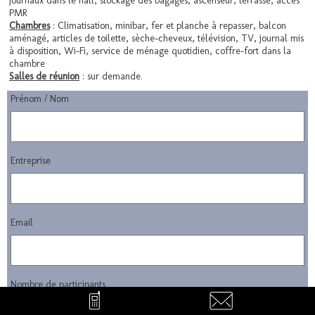
journaux dans le hall, stockage des bagages, ascenseur, terrasse, accès
PMR
Chambres
: Climatisation, minibar, fer et planche à repasser, balcon
aménagé, articles de toilette, sèche-cheveux, télévision, TV, journal mis
à disposition, Wi-Fi, service de ménage quotidien, coffre-fort dans la
chambre
Salles de réunion
: sur demande.
Prénom / Nom
Entreprise
Email
Nombre de participants