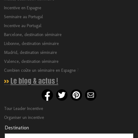
Incentive en Espagne
Seminaire au Portugal
Incentive au Portugal
Barcelone, destination séminaire
Lisbonne, destination séminaire
Madrid, destination séminaire
Valence, destination séminaire
Combien coûte un séminaire en Espagne
?
>>
Le blog & actus !
Tour Leader Incentive
Organiser un incentive
Destination