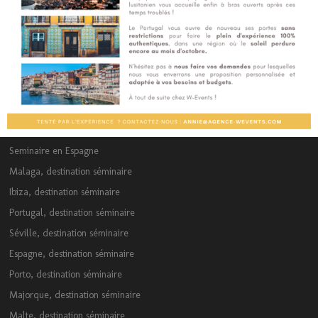
Seminaire en Espagne
Malaga, destination séminaire
Ibiza, destination séminaire
Portugal, destination séminaire
Séville, destination séminaire
Espagne, destination séminaire
Porto, destination séminaire
Majorque, destination séminaire
Malte, destination séminaire