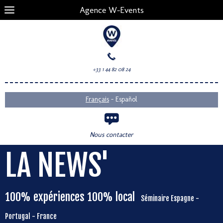
Agence W-Events
+33 1 44 82 08 24
-
Français
Español
Nous contacter
LA NEWS'
100% expériences 100% local
Séminaire Espagne -
Portugal - France