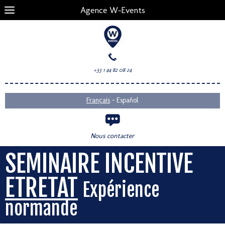
Agence W-Events
+33 1 44 82 08 24
-
Français
Español
Nous contacter
SEMINAIRE INCENTIVE
ETRETAT
Expérience
normande